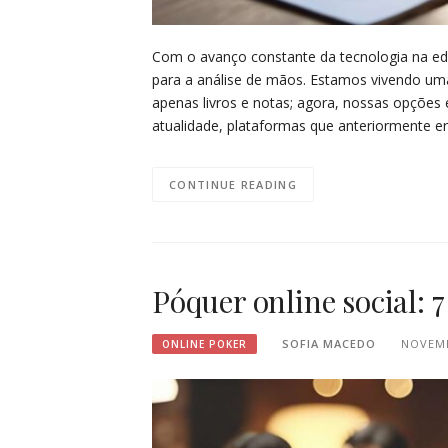
Com o avanço constante da tecnologia na ed
para a análise de mãos. Estamos vivendo uma
apenas livros e notas; agora, nossas opções e
atualidade, plataformas que anteriormente
CONTINUE READING
Póquer online social: 7
SOFIA MACEDO
NOVEMB
ONLINE POKER