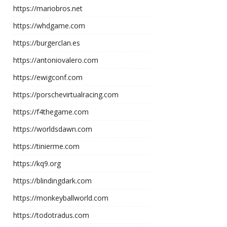
https://mariobros.net
https://whdgame.com
https://burgerclan.es
https://antoniovalero.com
https://ewigconf.com
https://porschevirtualracing.com
https://f4thegame.com
https://worldsdawn.com
https://tinierme.com
https://kq9.org
https://blindingdark.com
https://monkeyballworld.com
https://todotradus.com