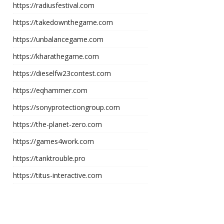
https://radiusfestival.com
https://takedownthegame.com
https://unbalancegame.com
https://kharathegame.com
https://dieselfw23contest.com
https://eqhammer.com
https://sonyprotectiongroup.com
https://the-planet-zero.com
https://games4work.com
https://tanktrouble.pro
https://titus-interactive.com