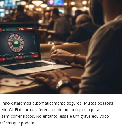
s, não estaremos automaticamente seguros. Muitas pessoas
 rede Wi-Fi de uma cafeteria ou de um aeroporto para
 sem correr riscos. No entanto, esse é um grave equívoco.
nvisíveis que podem…