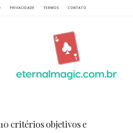
Q
PRIVACIDADE
TERMOS
CONTATO
GIC.COM.BR – ONL
0 critérios objetivos e