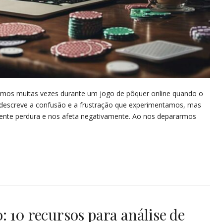
imos muitas vezes durante um jogo de pôquer online quando o
ó descreve a confusão e a frustração que experimentamos, mas
ente perdura e nos afeta negativamente. Ao nos depararmos
 10 recursos para análise de