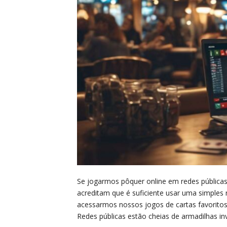
Se jogarmos pôquer online em redes pública
acreditam que é suficiente usar uma simples
acessarmos nossos jogos de cartas favoritos
Redes públicas estão cheias de armadilhas i