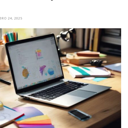
RO 24, 2025