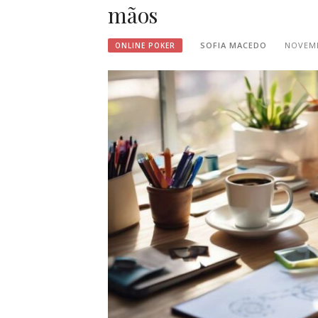
mãos
SOFIA MACEDO
NOVEMB
ONLINE POKER