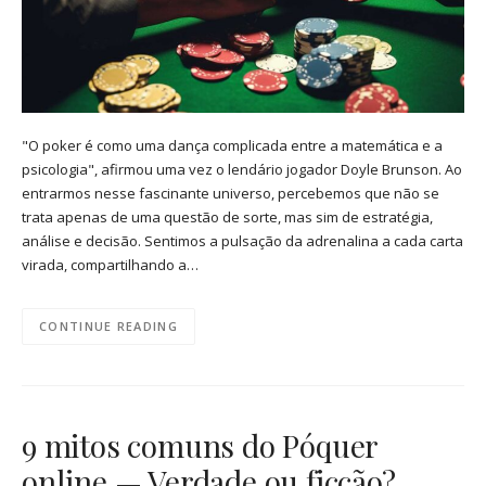
"O poker é como uma dança complicada entre a matemática e a
psicologia", afirmou uma vez o lendário jogador Doyle Brunson. Ao
entrarmos nesse fascinante universo, percebemos que não se
trata apenas de uma questão de sorte, mas sim de estratégia,
análise e decisão. Sentimos a pulsação da adrenalina a cada carta
virada, compartilhando a…
CONTINUE READING
9 mitos comuns do Póquer
online — Verdade ou ficção?