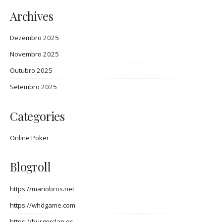
Archives
Dezembro 2025
Novembro 2025
Outubro 2025
Setembro 2025
Categories
Online Poker
Blogroll
https://mariobros.net
https://whdgame.com
https://burgerclan.es