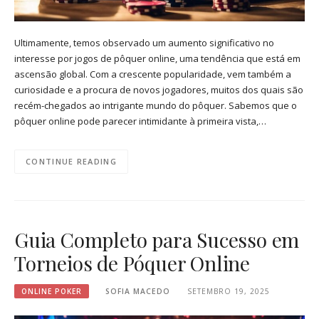
Ultimamente, temos observado um aumento significativo no
interesse por jogos de pôquer online, uma tendência que está em
ascensão global. Com a crescente popularidade, vem também a
curiosidade e a procura de novos jogadores, muitos dos quais são
recém-chegados ao intrigante mundo do pôquer. Sabemos que o
pôquer online pode parecer intimidante à primeira vista,…
CONTINUE READING
Guia Completo para Sucesso em
Torneios de Póquer Online
ONLINE POKER
SOFIA MACEDO
SETEMBRO 19, 2025