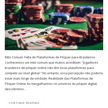
Mito Comum: Falta de Plataformas de Pôquer para Brasileiros
Conhecemos um mito comum que muitos acreditam: "Jogadores
brasileiros de pôquer online não têm boas plataformas para
competir ao nível global." No entanto, essa percepção não poderia
estar mais longe da verdade. Realidade das Plataformas de
Pôquer Online Ao mergulharmos no universo do pôquer digital,
descobrimos…
CONTINUE READING