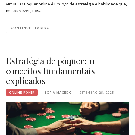
virtual? O Póquer online é um jogo de estratégia e habilidade que,
muitas vezes, nos…
CONTINUE READING
Estratégia de póquer: 11
conceitos fundamentais
explicados
ONLINE POKER
SOFIA MACEDO
SETEMBRO 25, 2025