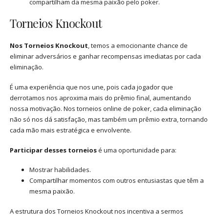
compartilham da mesma paixão pelo poker.
Torneios Knockout
Nos Torneios Knockout
, temos a emocionante chance de
eliminar adversários e ganhar recompensas imediatas por cada
eliminação.
É uma experiência que nos une, pois cada jogador que
derrotamos nos aproxima mais do prêmio final, aumentando
nossa motivação. Nos torneios online de poker, cada eliminação
não só nos dá satisfação, mas também um prêmio extra, tornando
cada mão mais estratégica e envolvente.
Participar desses torneios
é uma oportunidade para:
Mostrar habilidades.
Compartilhar momentos com outros entusiastas que têm a
mesma paixão.
A estrutura dos Torneios Knockout nos incentiva a sermos