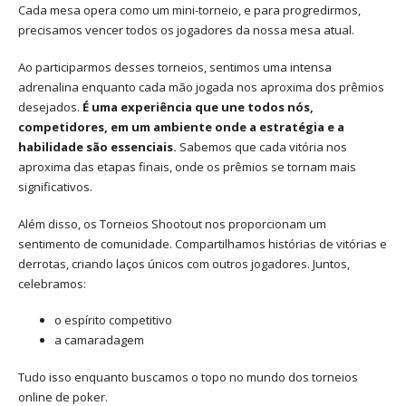
Cada mesa opera como um mini-torneio, e para progredirmos,
precisamos vencer todos os jogadores da nossa mesa atual.
Ao participarmos desses torneios, sentimos uma intensa
adrenalina enquanto cada mão jogada nos aproxima dos prêmios
desejados.
É uma experiência que une todos nós,
competidores, em um ambiente onde a estratégia e a
habilidade são essenciais.
Sabemos que cada vitória nos
aproxima das etapas finais, onde os prêmios se tornam mais
significativos.
Além disso, os Torneios Shootout nos proporcionam um
sentimento de comunidade. Compartilhamos histórias de vitórias e
derrotas, criando laços únicos com outros jogadores. Juntos,
celebramos:
o espírito competitivo
a camaradagem
Tudo isso enquanto buscamos o topo no mundo dos torneios
online de poker.