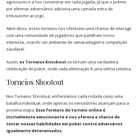
agressivos e a nos concentrar em cada jogada, já que o prêmio
por eliminar adversários adiciona uma camada extra de
entusiasmo ao jogo.
Além disso, esses torneios nos oferecem uma chance de interagir
com uma comunidade de jogadores que partilham nosso
interesse, criando um ambiente de camaradagem e competição
saudável.
Assim,
os Torneios Knockout
se tornam uma verdadeira
celebração do poker, onde cada eliminação é uma vitória coletiva.
Torneios Shootout
Nos Torneios Shootout, enfrentamos cada rodada como uma
batalha individual, onde apenas os vencedores avançam para a
próxima etapa.
Esse formato de torneio online é
incrivelmente emocionante e nos oferece a chance de
testar nossas habilidades em poker contra adversários
igualmente determinados.