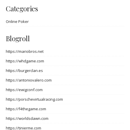
Categories
Online Poker
Blogroll
https://mariobros.net
https://whdgame.com
https://burgerclan.es
https://antoniovalero.com
https://ewigconf.com
https://porschevirtualracing.com
https://f4thegame.com
https://worldsdawn.com
https://tinierme.com