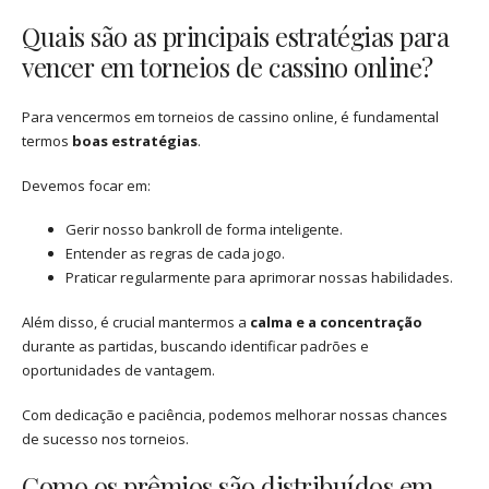
Quais são as principais estratégias para
vencer em torneios de cassino online?
Para vencermos em torneios de cassino online, é fundamental
termos
boas estratégias
.
Devemos focar em:
Gerir nosso bankroll de forma inteligente.
Entender as regras de cada jogo.
Praticar regularmente para aprimorar nossas habilidades.
Além disso, é crucial mantermos a
calma e a concentração
durante as partidas, buscando identificar padrões e
oportunidades de vantagem.
Com dedicação e paciência, podemos melhorar nossas chances
de sucesso nos torneios.
Como os prêmios são distribuídos em