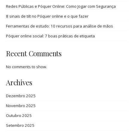
Redes Públicas e Póquer Online: Como Jogar com Segurança
8 sinais de tilt no Póquer online e o que fazer
Ferramentas de estudo: 10 recursos para análise de mãos
Póquer online social: 7 boas práticas de etiqueta
Recent Comments
No comments to show.
Archives
Dezembro 2025
Novembro 2025
Outubro 2025
Setembro 2025