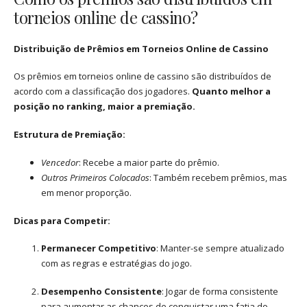
torneios online de cassino?
Distribuição de Prêmios em Torneios Online de Cassino
Os prêmios em torneios online de cassino são distribuídos de
acordo com a classificação dos jogadores.
Quanto melhor a
posição no ranking, maior a premiação.
Estrutura de Premiação:
Vencedor
: Recebe a maior parte do prêmio.
Outros Primeiros Colocados
: Também recebem prêmios, mas
em menor proporção.
Dicas para Competir:
Permanecer Competitivo
: Manter-se sempre atualizado
com as regras e estratégias do jogo.
Desempenho Consistente
: Jogar de forma consistente
para aumentar as chances de conquistar uma fatia do