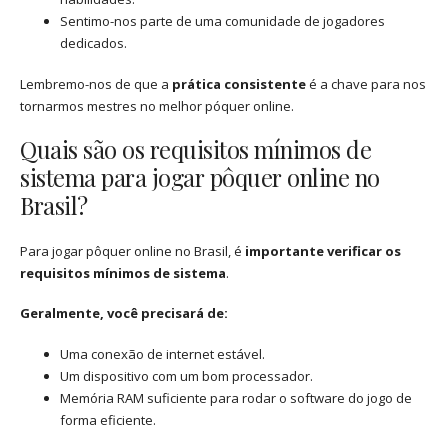
Sentimo-nos parte de uma comunidade de jogadores
dedicados.
Lembremo-nos de que a
prática consistente
é a chave para nos
tornarmos mestres no melhor póquer online.
Quais são os requisitos mínimos de
sistema para jogar pôquer online no
Brasil?
Para jogar pôquer online no Brasil, é
importante verificar os
requisitos mínimos de sistema
.
Geralmente, você precisará de:
Uma conexão de internet estável.
Um dispositivo com um bom processador.
Memória RAM suficiente para rodar o software do jogo de
forma eficiente.