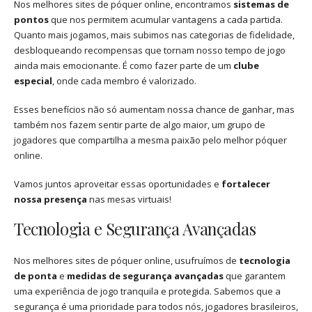
Nos melhores sites de póquer online, encontramos
sistemas de
pontos
que nos permitem acumular vantagens a cada partida.
Quanto mais jogamos, mais subimos nas categorias de fidelidade,
desbloqueando recompensas que tornam nosso tempo de jogo
ainda mais emocionante. É como fazer parte de um
clube
especial
, onde cada membro é valorizado.
Esses benefícios não só aumentam nossa chance de ganhar, mas
também nos fazem sentir parte de algo maior, um grupo de
jogadores que compartilha a mesma paixão pelo melhor póquer
online.
Vamos juntos aproveitar essas oportunidades e
fortalecer
nossa presença
nas mesas virtuais!
Tecnologia e Segurança Avançadas
Nos melhores sites de póquer online, usufruímos de
tecnologia
de ponta
e
medidas de segurança avançadas
que garantem
uma experiência de jogo tranquila e protegida. Sabemos que a
segurança é uma prioridade para todos nós, jogadores brasileiros,