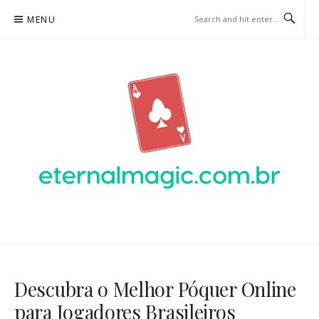
Skip
MENU
to
content
ETERNALMAGIC.COM.BR –
ONLINE PÔQUER
Descubra o Melhor Póquer Online
para Jogadores Brasileiros