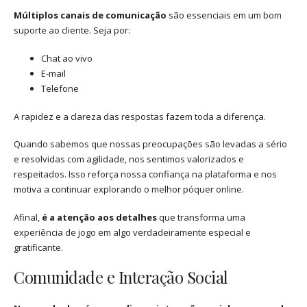
Múltiplos canais de comunicação
são essenciais em um bom
suporte ao cliente. Seja por:
Chat ao vivo
E-mail
Telefone
A rapidez e a clareza das respostas fazem toda a diferença.
Quando sabemos que nossas preocupações são levadas a sério
e resolvidas com agilidade, nos sentimos valorizados e
respeitados. Isso reforça nossa confiança na plataforma e nos
motiva a continuar explorando o melhor póquer online.
Afinal,
é a atenção aos detalhes
que transforma uma
experiência de jogo em algo verdadeiramente especial e
gratificante.
Comunidade e Interação Social