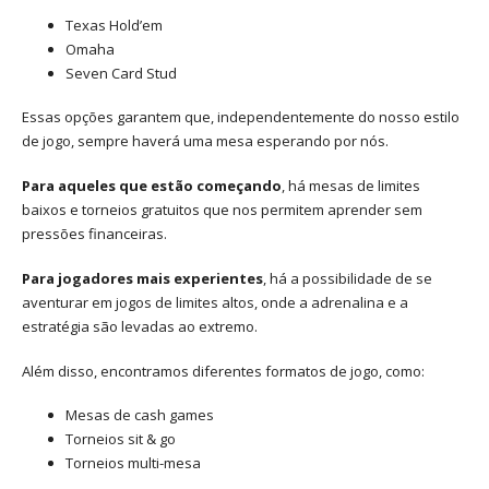
Texas Hold’em
Omaha
Seven Card Stud
Essas opções garantem que, independentemente do nosso estilo
de jogo, sempre haverá uma mesa esperando por nós.
Para aqueles que estão começando
, há mesas de limites
baixos e torneios gratuitos que nos permitem aprender sem
pressões financeiras.
Para jogadores mais experientes
, há a possibilidade de se
aventurar em jogos de limites altos, onde a adrenalina e a
estratégia são levadas ao extremo.
Além disso, encontramos diferentes formatos de jogo, como:
Mesas de cash games
Torneios sit & go
Torneios multi-mesa