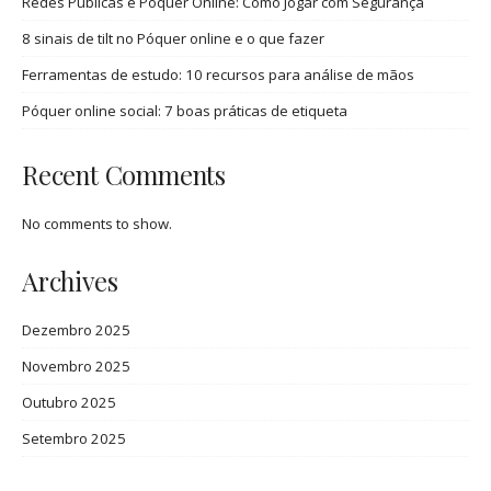
Redes Públicas e Póquer Online: Como Jogar com Segurança
8 sinais de tilt no Póquer online e o que fazer
Ferramentas de estudo: 10 recursos para análise de mãos
Póquer online social: 7 boas práticas de etiqueta
Recent Comments
No comments to show.
Archives
Dezembro 2025
Novembro 2025
Outubro 2025
Setembro 2025