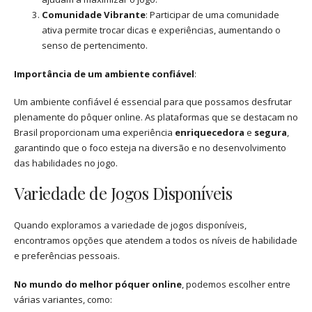
Comunidade Vibrante
: Participar de uma comunidade
ativa permite trocar dicas e experiências, aumentando o
senso de pertencimento.
Importância de um ambiente confiável
:
Um ambiente confiável é essencial para que possamos desfrutar
plenamente do pôquer online. As plataformas que se destacam no
Brasil proporcionam uma experiência
enriquecedora
e
segura
,
garantindo que o foco esteja na diversão e no desenvolvimento
das habilidades no jogo.
Variedade de Jogos Disponíveis
Quando exploramos a variedade de jogos disponíveis,
encontramos opções que atendem a todos os níveis de habilidade
e preferências pessoais.
No mundo do melhor póquer online
, podemos escolher entre
várias variantes, como: