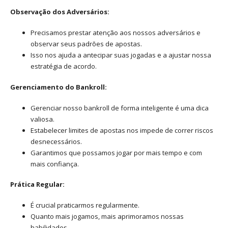
Observação dos Adversários:
Precisamos prestar atenção aos nossos adversários e
observar seus padrões de apostas.
Isso nos ajuda a antecipar suas jogadas e a ajustar nossa
estratégia de acordo.
Gerenciamento do Bankroll:
Gerenciar nosso bankroll de forma inteligente é uma dica
valiosa.
Estabelecer limites de apostas nos impede de correr riscos
desnecessários.
Garantimos que possamos jogar por mais tempo e com
mais confiança.
Prática Regular:
É crucial praticarmos regularmente.
Quanto mais jogamos, mais aprimoramos nossas
habilidades.