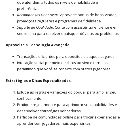
que atendem a todos os níveis de habilidade e
preferências.
Recompensas Generosas
: Aproveite bônus de boas-vindas,
promoções regulares e programas de fidelidade.
Suporte de Qualidade
: Conte com assistência eficiente e em
seu idioma para resolver quaisquer dúvidas ou problemas.
Aproveite a Tecnologia Avançada:
Transações eficientes para depósitos e saques seguros.
Interação social por meio de chats ao vivo e torneios,
permitindo que você se conecte com outros jogadores.
Estratégias e Dicas Especializadas:
Estude as regras e variações do póquer para ampliar seu
conhecimento.
Pratique regularmente para aprimorar suas habilidades e
desenvolver estratégias vencedoras.
Participe de comunidades online para trocar experiências e
aprender com jogadores mais experientes.