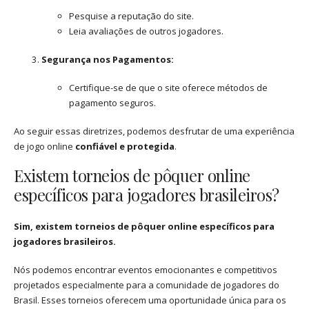
Pesquise a reputação do site.
Leia avaliações de outros jogadores.
Segurança nos Pagamentos:
Certifique-se de que o site oferece métodos de
pagamento seguros.
Ao seguir essas diretrizes, podemos desfrutar de uma experiência
de jogo online
confiável e protegida
.
Existem torneios de pôquer online
específicos para jogadores brasileiros?
Sim, existem torneios de pôquer online específicos para
jogadores brasileiros.
Nós podemos encontrar eventos emocionantes e competitivos
projetados especialmente para a comunidade de jogadores do
Brasil. Esses torneios oferecem uma oportunidade única para os