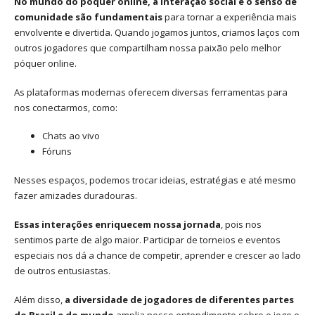
No mundo do póquer online, a interação social e o senso de
comunidade são fundamentais
para tornar a experiência mais
envolvente e divertida. Quando jogamos juntos, criamos laços com
outros jogadores que compartilham nossa paixão pelo melhor
póquer online.
As plataformas modernas oferecem diversas ferramentas para
nos conectarmos, como:
Chats ao vivo
Fóruns
Nesses espaços, podemos trocar ideias, estratégias e até mesmo
fazer amizades duradouras.
Essas interações enriquecem nossa jornada
, pois nos
sentimos parte de algo maior. Participar de torneios e eventos
especiais nos dá a chance de competir, aprender e crescer ao lado
de outros entusiastas.
Além disso,
a diversidade de jogadores de diferentes partes
do Brasil e do mundo
amplia nosso entendimento sobre o jogo e