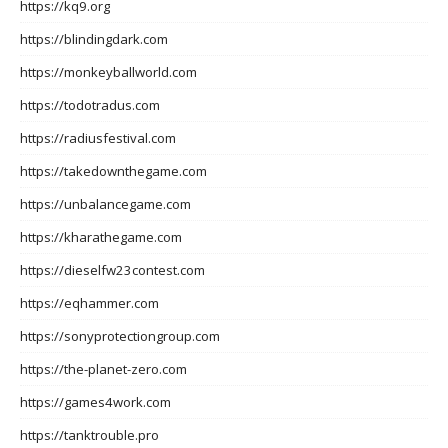
https://kq9.org
https://blindingdark.com
https://monkeyballworld.com
https://todotradus.com
https://radiusfestival.com
https://takedownthegame.com
https://unbalancegame.com
https://kharathegame.com
https://dieselfw23contest.com
https://eqhammer.com
https://sonyprotectiongroup.com
https://the-planet-zero.com
https://games4work.com
https://tanktrouble.pro