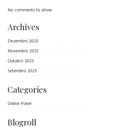
No comments to show.
Archives
Dezembro 2025
Novembro 2025
Outubro 2025
Setembro 2025
Categories
Online Poker
Blogroll