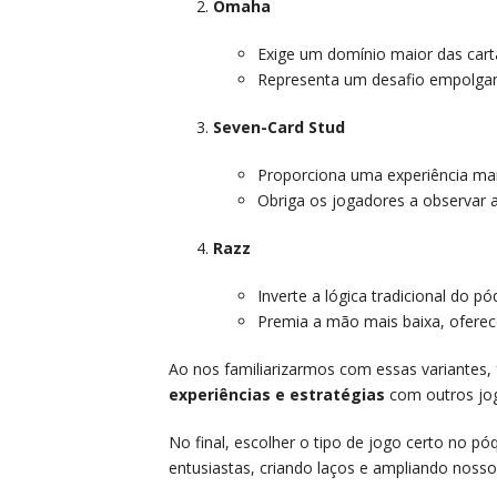
Omaha
Exige um domínio maior das cart
Representa um desafio empolgan
Seven-Card Stud
Proporciona uma experiência mais
Obriga os jogadores a observar
Razz
Inverte a lógica tradicional do pó
Premia a mão mais baixa, ofere
Ao nos familiarizarmos com essas variantes
experiências e estratégias
com outros jo
No final, escolher o tipo de jogo certo no p
entusiastas, criando laços e ampliando noss