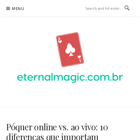
Skip
MENU
to
content
ETERNALMAGIC.COM.BR –
ONLINE PÔQUER
Póquer online vs. ao vivo: 10
diferenças que importam