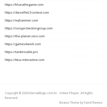
https://kharathegame.com
https://dieselfw23contest.com
https://eqhammer.com
https://sonyprotectiongroup.com
https://the-planet-zero.com
https://games4work.com
https://tanktrouble.pro
https://titus-interactive.com
Copyright © 2026 EternalMagic.com.br - Online Pôquer. All Rights
Reserved.
Boston Theme by
FameThemes