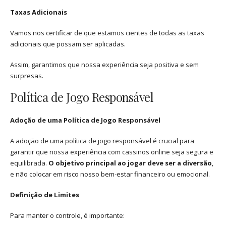
Taxas Adicionais
Vamos nos certificar de que estamos cientes de todas as taxas
adicionais que possam ser aplicadas.
Assim, garantimos que nossa experiência seja positiva e sem
surpresas.
Política de Jogo Responsável
Adoção de uma Política de Jogo Responsável
A adoção de uma política de jogo responsável é crucial para
garantir que nossa experiência com cassinos online seja segura e
equilibrada.
O objetivo principal ao jogar deve ser a diversão
,
e não colocar em risco nosso bem-estar financeiro ou emocional.
Definição de Limites
Para manter o controle, é importante: