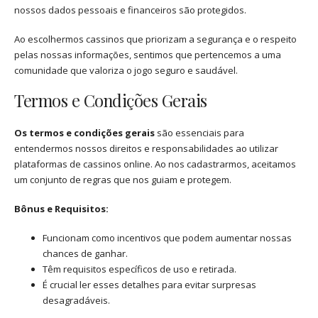
nossos dados pessoais e financeiros são protegidos.
Ao escolhermos cassinos que priorizam a segurança e o respeito
pelas nossas informações, sentimos que pertencemos a uma
comunidade que valoriza o jogo seguro e saudável.
Termos e Condições Gerais
Os termos e condições gerais
são essenciais para
entendermos nossos direitos e responsabilidades ao utilizar
plataformas de cassinos online. Ao nos cadastrarmos, aceitamos
um conjunto de regras que nos guiam e protegem.
Bônus e Requisitos:
Funcionam como incentivos que podem aumentar nossas
chances de ganhar.
Têm requisitos específicos de uso e retirada.
É crucial ler esses detalhes para evitar surpresas
desagradáveis.