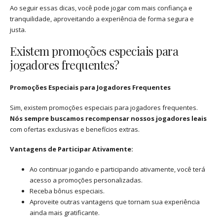
Ao seguir essas dicas, você pode jogar com mais confiança e
tranquilidade, aproveitando a experiência de forma segura e
justa.
Existem promoções especiais para
jogadores frequentes?
Promoções Especiais para Jogadores Frequentes
Sim, existem promoções especiais para jogadores frequentes.
Nós sempre buscamos recompensar nossos jogadores leais
com ofertas exclusivas e benefícios extras.
Vantagens de Participar Ativamente:
Ao continuar jogando e participando ativamente, você terá
acesso a promoções personalizadas.
Receba bônus especiais.
Aproveite outras vantagens que tornam sua experiência
ainda mais gratificante.