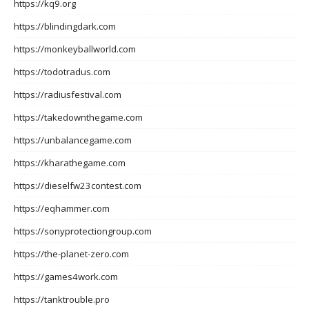
https://kq9.org
https://blindingdark.com
https://monkeyballworld.com
https://todotradus.com
https://radiusfestival.com
https://takedownthegame.com
https://unbalancegame.com
https://kharathegame.com
https://dieselfw23contest.com
https://eqhammer.com
https://sonyprotectiongroup.com
https://the-planet-zero.com
https://games4work.com
https://tanktrouble.pro