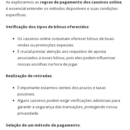
Ao explorarmos as
regras de pagamento dos cassinos online
,
é essencial entender os métodos disponíveis e suas condições
específicas.
Verificação dos tipos de bônus oferecidos
:
Os cassinos online costumam oferecer bônus de boas-
vindas ou promoções especiais.
É crucial prestar atenção aos requisitos de aposta
associados a esses bônus, pois eles podem influenciar
nossas escolhas na hora de jogar.
Realização de retiradas
:
É importante estarmos cientes dos prazos e taxas
possíveis.
Alguns cassinos podem exigir verificações adicionais para
garantir a segurança das transações, protegendo nossa
privacidade.
Seleção de um método de pagamento
: