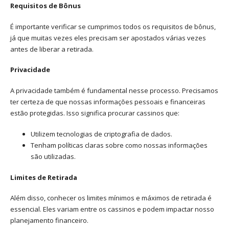
Requisitos de Bônus
É importante verificar se cumprimos todos os requisitos de bônus,
já que muitas vezes eles precisam ser apostados várias vezes
antes de liberar a retirada.
Privacidade
A privacidade também é fundamental nesse processo. Precisamos
ter certeza de que nossas informações pessoais e financeiras
estão protegidas. Isso significa procurar cassinos que:
Utilizem tecnologias de criptografia de dados.
Tenham políticas claras sobre como nossas informações
são utilizadas.
Limites de Retirada
Além disso, conhecer os limites mínimos e máximos de retirada é
essencial. Eles variam entre os cassinos e podem impactar nosso
planejamento financeiro.